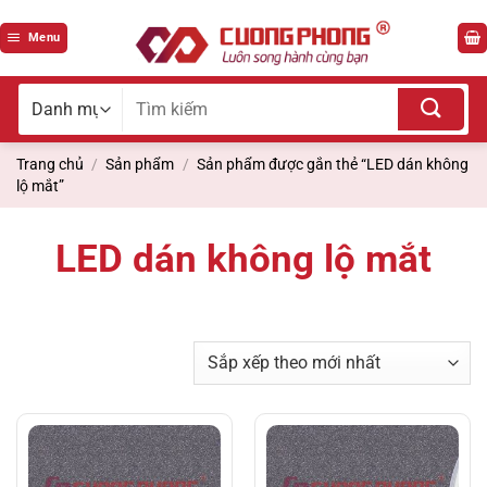
Bỏ
qua
Menu
nội
dung
Tìm
kiếm
cho:
Trang chủ
/
Sản phẩm
/
Sản phẩm được gắn thẻ “LED dán không
lộ mắt”
LED dán không lộ mắt