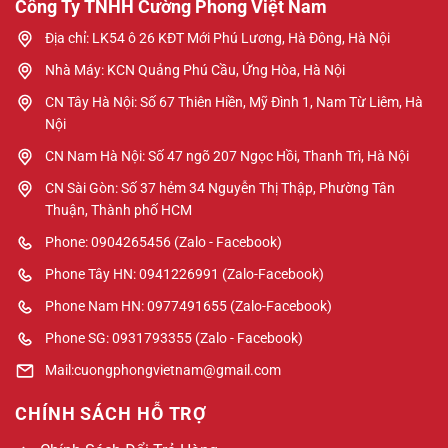
Công Ty TNHH Cường Phong Việt Nam
Địa chỉ: LK54 ô 26 KĐT Mới Phú Lương, Hà Đông, Hà Nội
Nhà Máy: KCN Quảng Phú Cầu, Ứng Hòa, Hà Nội
CN Tây Hà Nội: Số 67 Thiên Hiền, Mỹ Đình 1, Nam Từ Liêm, Hà
Nội
CN Nam Hà Nội: Số 47 ngõ 207 Ngọc Hồi, Thanh Trì, Hà Nội
CN Sài Gòn: Số 37 hẻm 34 Nguyễn Thị Thập, Phường Tân
Thuận, Thành phố HCM
Phone: 0904265456 (Zalo - Facebook)
Phone Tây HN: 0941226991 (Zalo-Facebook)
Phone Nam HN: 0977491655 (Zalo-Facebook)
Phone SG: 0931793355 (Zalo - Facebook)
Mail:cuongphongvietnam@gmail.com
CHÍNH SÁCH HỖ TRỢ