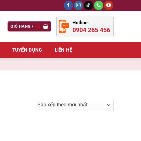
Hotline:
GIỎ HÀNG /
0
₫
0904 265 456
TUYỂN DỤNG
LIÊN HỆ