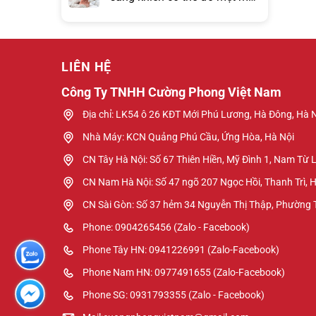
hơn đồng hồ báo thức?
LIÊN HỆ
Công Ty TNHH Cường Phong Việt Nam
Địa chỉ: LK54 ô 26 KĐT Mới Phú Lương, Hà Đông, Hà 
Nhà Máy: KCN Quảng Phú Cầu, Ứng Hòa, Hà Nội
CN Tây Hà Nội: Số 67 Thiên Hiền, Mỹ Đình 1, Nam Từ 
CN Nam Hà Nội: Số 47 ngõ 207 Ngọc Hồi, Thanh Trì, 
CN Sài Gòn: Số 37 hẻm 34 Nguyễn Thị Thập, Phường
Phone: 0904265456 (Zalo - Facebook)
Phone Tây HN: 0941226991 (Zalo-Facebook)
Phone Nam HN: 0977491655 (Zalo-Facebook)
Phone SG: 0931793355 (Zalo - Facebook)