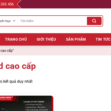
 265 456
Tìm
kiếm
cho:
TRANG CHỦ
GIỚI THIỆU
SẢN PHẨM
TIN TỨC
 cao cấp”
d cao cấp
hị kết quả duy nhất