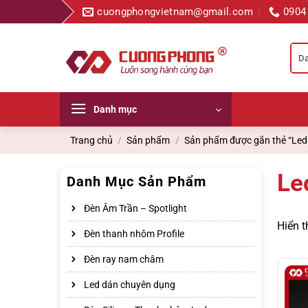
Bỏ
cuongphongvietnam@gmail.com
0904
qua
nội
dung
Danh mục
Trang chủ
/
Sản phẩm
/
Sản phẩm được gắn thẻ “Led
Le
Danh Mục Sản Phẩm
Đèn Âm Trần – Spotlight
Hiển t
Đèn thanh nhôm Profile
Đèn ray nam châm
Led dán chuyên dụng