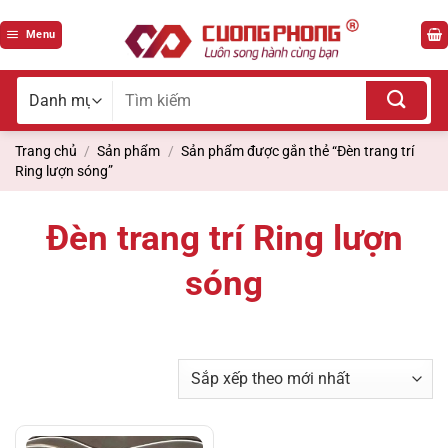
Bỏ
qua
Menu
nội
dung
Tìm
kiếm
cho:
Trang chủ
/
Sản phẩm
/
Sản phẩm được gắn thẻ “Đèn trang trí
Ring lượn sóng”
Đèn trang trí Ring lượn
sóng