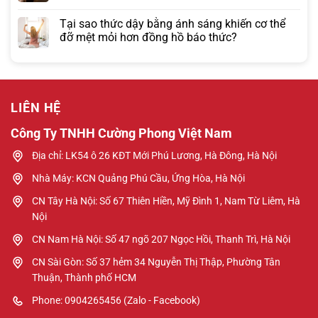
Tại sao thức dậy bằng ánh sáng khiến cơ thể
đỡ mệt mỏi hơn đồng hồ báo thức?
LIÊN HỆ
Công Ty TNHH Cường Phong Việt Nam
Địa chỉ: LK54 ô 26 KĐT Mới Phú Lương, Hà Đông, Hà Nội
Nhà Máy: KCN Quảng Phú Cầu, Ứng Hòa, Hà Nội
CN Tây Hà Nội: Số 67 Thiên Hiền, Mỹ Đình 1, Nam Từ Liêm, Hà
Nội
CN Nam Hà Nội: Số 47 ngõ 207 Ngọc Hồi, Thanh Trì, Hà Nội
CN Sài Gòn: Số 37 hẻm 34 Nguyễn Thị Thập, Phường Tân
Thuận, Thành phố HCM
Phone: 0904265456 (Zalo - Facebook)