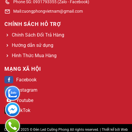
Phone SG: 0931793355 (Zalo - Facebook)
Mail:cuongphongvietnam@gmail.com
CHÍNH SÁCH HỖ TRỢ
Chính Sách Đổi Trả Hàng
Hướng dẫn sử dụng
Hình Thức Mua Hàng
MẠNG XÃ HỘI
Facebook
Instagram
Youtube
TikTok
Copyright 2025 © Đèn Led Cường Phong All rights reserved. | Thiết kế bởi
Web