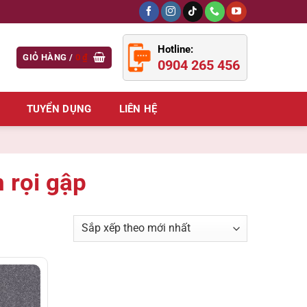
Hotline:
GIỎ HÀNG /
0
₫
0904 265 456
TUYỂN DỤNG
LIÊN HỆ
 rọi gập