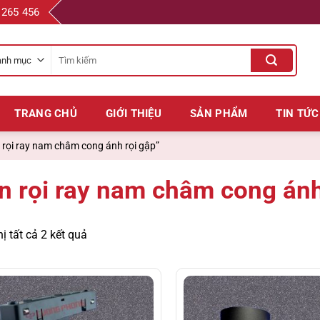
 265 456
Tìm
kiếm
cho:
TRANG CHỦ
GIỚI THIỆU
SẢN PHẨM
TIN TỨC
rọi ray nam châm cong ánh rọi gập”
n rọi ray nam châm cong ánh
hị tất cả 2 kết quả