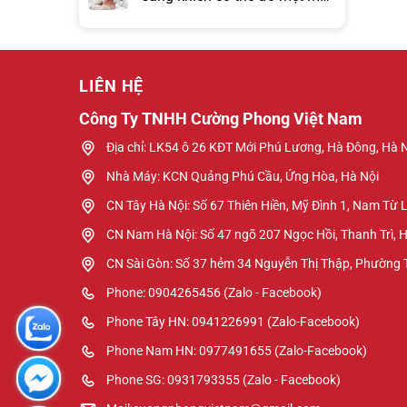
hơn đồng hồ báo thức?
LIÊN HỆ
Công Ty TNHH Cường Phong Việt Nam
Địa chỉ: LK54 ô 26 KĐT Mới Phú Lương, Hà Đông, Hà 
Nhà Máy: KCN Quảng Phú Cầu, Ứng Hòa, Hà Nội
CN Tây Hà Nội: Số 67 Thiên Hiền, Mỹ Đình 1, Nam Từ 
CN Nam Hà Nội: Số 47 ngõ 207 Ngọc Hồi, Thanh Trì, 
CN Sài Gòn: Số 37 hẻm 34 Nguyễn Thị Thập, Phường
Phone: 0904265456 (Zalo - Facebook)
Phone Tây HN: 0941226991 (Zalo-Facebook)
Phone Nam HN: 0977491655 (Zalo-Facebook)
Phone SG: 0931793355 (Zalo - Facebook)