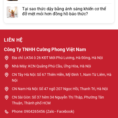
Tại sao thức dậy bằng ánh sáng khiến cơ thể
đỡ mệt mỏi hơn đồng hồ báo thức?
LIÊN HỆ
Công Ty TNHH Cường Phong Việt Nam
Địa chỉ: LK54 ô 26 KĐT Mới Phú Lương, Hà Đông, Hà Nội
Nhà Máy: KCN Quảng Phú Cầu, Ứng Hòa, Hà Nội
CN Tây Hà Nội: Số 67 Thiên Hiền, Mỹ Đình 1, Nam Từ Liêm, Hà
Nội
CN Nam Hà Nội: Số 47 ngõ 207 Ngọc Hồi, Thanh Trì, Hà Nội
CN Sài Gòn: Số 37 hẻm 34 Nguyễn Thị Thập, Phường Tân
Thuận, Thành phố HCM
Phone: 0904265456 (Zalo - Facebook)