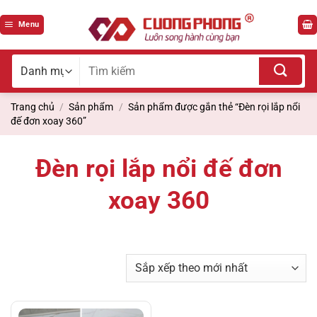
Bỏ
qua
Menu
nội
dung
Tìm
kiếm
cho:
Trang chủ
/
Sản phẩm
/
Sản phẩm được gắn thẻ “Đèn rọi lắp nổi
đế đơn xoay 360”
Đèn rọi lắp nổi đế đơn
xoay 360