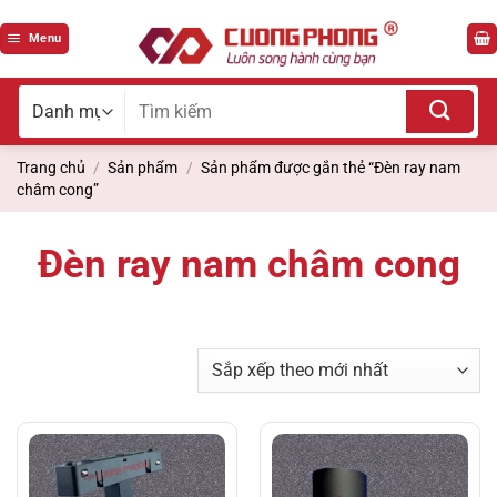
Bỏ
qua
Menu
nội
dung
Tìm
kiếm
cho:
Trang chủ
/
Sản phẩm
/
Sản phẩm được gắn thẻ “Đèn ray nam
châm cong”
Đèn ray nam châm cong