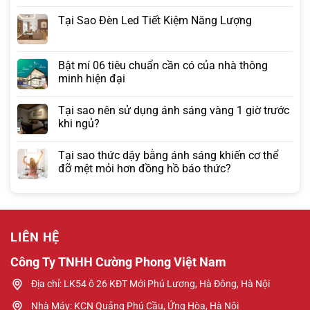
Tại Sao Đèn Led Tiết Kiệm Năng Lượng
Bật mí 06 tiêu chuẩn cần có của nhà thông
minh hiện đại
Tại sao nên sử dụng ánh sáng vàng 1 giờ trước
khi ngủ?
Tại sao thức dậy bằng ánh sáng khiến cơ thể
đỡ mệt mỏi hơn đồng hồ báo thức?
LIÊN HỆ
Công Ty TNHH Cường Phong Việt Nam
Địa chỉ: LK54 ô 26 KĐT Mới Phú Lương, Hà Đông, Hà Nội
Nhà Máy: KCN Quảng Phú Cầu, Ứng Hòa, Hà Nội