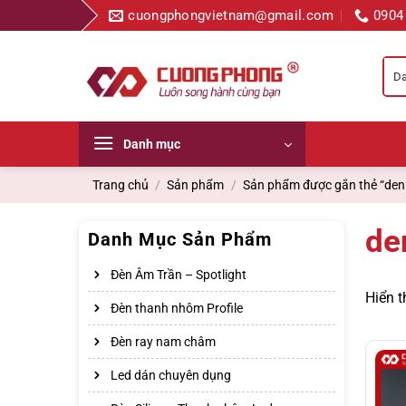
Bỏ
cuongphongvietnam@gmail.com
0904
qua
nội
dung
Danh mục
Trang chủ
/
Sản phẩm
/
Sản phẩm được gắn thẻ “den 
de
Danh Mục Sản Phẩm
Đèn Âm Trần – Spotlight
Hiển t
Đèn thanh nhôm Profile
Đèn ray nam châm
Led dán chuyên dụng