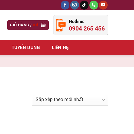
Hotline:
GIỎ HÀNG /
0
₫
0904 265 456
TUYỂN DỤNG
LIÊN HỆ