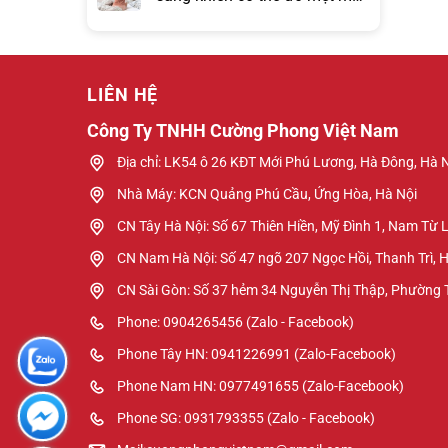
hơn đồng hồ báo thức?
LIÊN HỆ
Công Ty TNHH Cường Phong Việt Nam
Địa chỉ: LK54 ô 26 KĐT Mới Phú Lương, Hà Đông, Hà 
Nhà Máy: KCN Quảng Phú Cầu, Ứng Hòa, Hà Nội
CN Tây Hà Nội: Số 67 Thiên Hiền, Mỹ Đình 1, Nam Từ 
CN Nam Hà Nội: Số 47 ngõ 207 Ngọc Hồi, Thanh Trì, 
CN Sài Gòn: Số 37 hẻm 34 Nguyễn Thị Thập, Phường
Phone: 0904265456 (Zalo - Facebook)
Phone Tây HN: 0941226991 (Zalo-Facebook)
Phone Nam HN: 0977491655 (Zalo-Facebook)
Phone SG: 0931793355 (Zalo - Facebook)