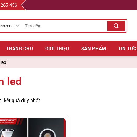
 265 456
Tìm
kiếm
cho:
TRANG CHỦ
GIỚI THIỆU
SẢN PHẨM
TIN TỨC
led”
n led
hị kết quả duy nhất