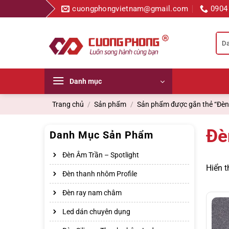
Bỏ
cuongphongvietnam@gmail.com
0904
qua
nội
dung
Danh mục
Trang chủ
/
Sản phẩm
/
Sản phẩm được gắn thẻ “Đèn
Đè
Danh Mục Sản Phẩm
Đèn Âm Trần – Spotlight
Hiển t
Đèn thanh nhôm Profile
Đèn ray nam châm
Led dán chuyên dụng