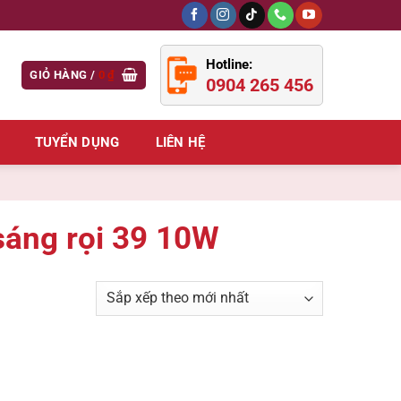
Hotline:
GIỎ HÀNG /
0
₫
0904 265 456
TUYỂN DỤNG
LIÊN HỆ
áng rọi 39 10W