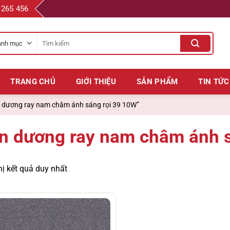
 265 456
Tìm
kiếm
cho:
TRANG CHỦ
GIỚI THIỆU
SẢN PHẨM
TIN TỨC
 dương ray nam châm ánh sáng rọi 39 10W”
n dương ray nam châm ánh s
hị kết quả duy nhất