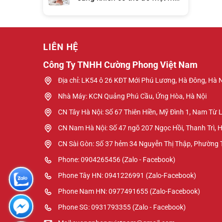
hơn đồng hồ báo thức?
LIÊN HỆ
Công Ty TNHH Cường Phong Việt Nam
Địa chỉ: LK54 ô 26 KĐT Mới Phú Lương, Hà Đông, Hà 
Nhà Máy: KCN Quảng Phú Cầu, Ứng Hòa, Hà Nội
CN Tây Hà Nội: Số 67 Thiên Hiền, Mỹ Đình 1, Nam Từ 
CN Nam Hà Nội: Số 47 ngõ 207 Ngọc Hồi, Thanh Trì, 
CN Sài Gòn: Số 37 hẻm 34 Nguyễn Thị Thập, Phường
Phone: 0904265456 (Zalo - Facebook)
Phone Tây HN: 0941226991 (Zalo-Facebook)
Phone Nam HN: 0977491655 (Zalo-Facebook)
Phone SG: 0931793355 (Zalo - Facebook)