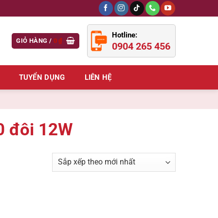
Hotline:
GIỎ HÀNG /
0
₫
0904 265 456
TUYỂN DỤNG
LIÊN HỆ
0 đôi 12W