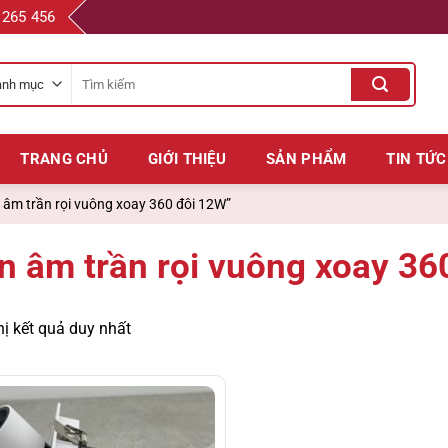
 265 456
Tìm
kiếm
cho:
TRANG CHỦ
GIỚI THIỆU
SẢN PHẨM
TIN TỨC
âm trần rọi vuông xoay 360 đôi 12W”
n âm trần rọi vuông xoay 36
hị kết quả duy nhất