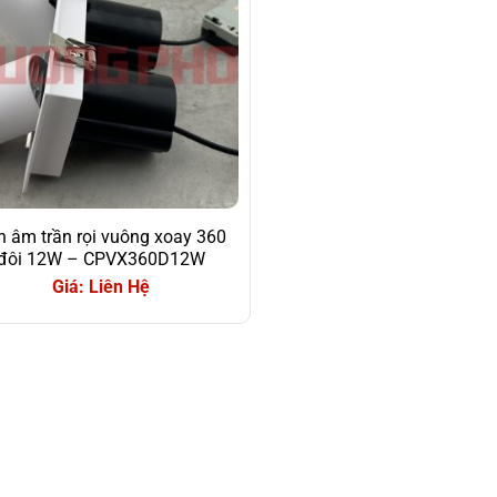
n âm trần rọi vuông xoay 360
đôi 12W – CPVX360D12W
Giá: Liên Hệ