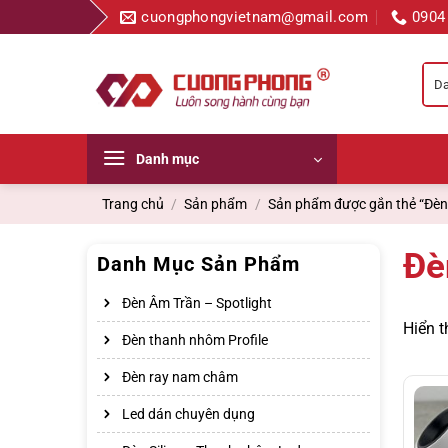
Bỏ
cuongphongvietnam@gmail.com
0904
qua
nội
dung
Danh mục
Trang chủ
/
Sản phẩm
/
Sản phẩm được gắn thẻ “Đèn 
Đè
Danh Mục Sản Phẩm
Đèn Âm Trần – Spotlight
Hiển t
Đèn thanh nhôm Profile
Đèn ray nam châm
Led dán chuyên dụng