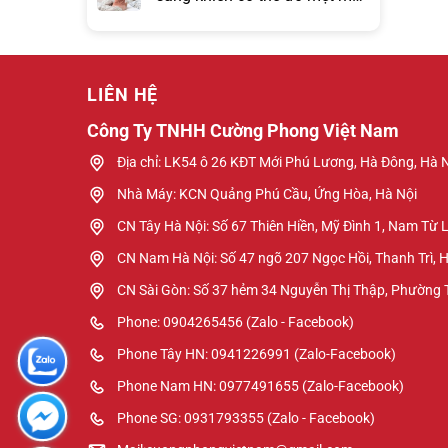
hơn đồng hồ báo thức?
LIÊN HỆ
Công Ty TNHH Cường Phong Việt Nam
Địa chỉ: LK54 ô 26 KĐT Mới Phú Lương, Hà Đông, Hà 
Nhà Máy: KCN Quảng Phú Cầu, Ứng Hòa, Hà Nội
CN Tây Hà Nội: Số 67 Thiên Hiền, Mỹ Đình 1, Nam Từ 
CN Nam Hà Nội: Số 47 ngõ 207 Ngọc Hồi, Thanh Trì, 
CN Sài Gòn: Số 37 hẻm 34 Nguyễn Thị Thập, Phường
Phone: 0904265456 (Zalo - Facebook)
Phone Tây HN: 0941226991 (Zalo-Facebook)
Phone Nam HN: 0977491655 (Zalo-Facebook)
Phone SG: 0931793355 (Zalo - Facebook)