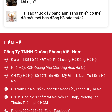
khi ngủ?
Tại sao thức dậy bằng ánh sáng khiến cơ thể
đỡ mệt mỏi hơn đồng hồ báo thức?
LIÊN HỆ
Công Ty TNHH Cường Phong Việt Nam
Địa chỉ: LK54 ô 26 KĐT Mới Phú Lương, Hà Đông, Hà Nội
Nhà Máy: KCN Quảng Phú Cầu, Ứng Hòa, Hà Nội
CN Tây Hà Nội: Số 67 Thiên Hiền, Mỹ Đình 1, Nam Từ Liêm, Hà
Nội
CN Nam Hà Nội: Số 47 ngõ 207 Ngọc Hồi, Thanh Trì, Hà Nội
CN Sài Gòn: Số 37 hẻm 34 Nguyễn Thị Thập, Phường Tân
Thuận, Thành phố HCM
Phone: 0904265456 (Zalo - Facebook)