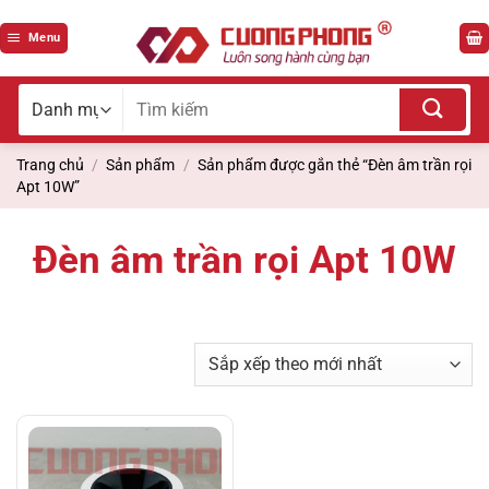
Bỏ
qua
Menu
nội
dung
Tìm
kiếm
cho:
Trang chủ
/
Sản phẩm
/
Sản phẩm được gắn thẻ “Đèn âm trần rọi
Apt 10W”
Đèn âm trần rọi Apt 10W