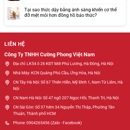
Tại sao thức dậy bằng ánh sáng khiến cơ thể
đỡ mệt mỏi hơn đồng hồ báo thức?
LIÊN HỆ
Công Ty TNHH Cường Phong Việt Nam
Địa chỉ: LK54 ô 26 KĐT Mới Phú Lương, Hà Đông, Hà Nội
Nhà Máy: KCN Quảng Phú Cầu, Ứng Hòa, Hà Nội
CN Tây Hà Nội: Số 67 Thiên Hiền, Mỹ Đình 1, Nam Từ Liêm, Hà
Nội
CN Nam Hà Nội: Số 47 ngõ 207 Ngọc Hồi, Thanh Trì, Hà Nội
CN Sài Gòn: Số 37 hẻm 34 Nguyễn Thị Thập, Phường Tân
Thuận, Thành phố HCM
Phone: 0904265456 (Zalo - Facebook)