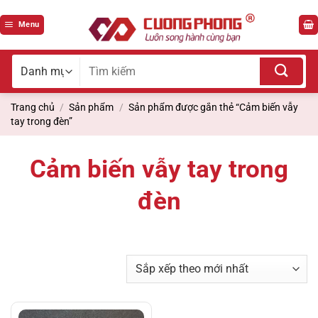
Bỏ
qua
Menu
nội
dung
Tìm
kiếm
cho:
Trang chủ
/
Sản phẩm
/
Sản phẩm được gắn thẻ “Cảm biến vẫy
tay trong đèn”
Cảm biến vẫy tay trong
đèn