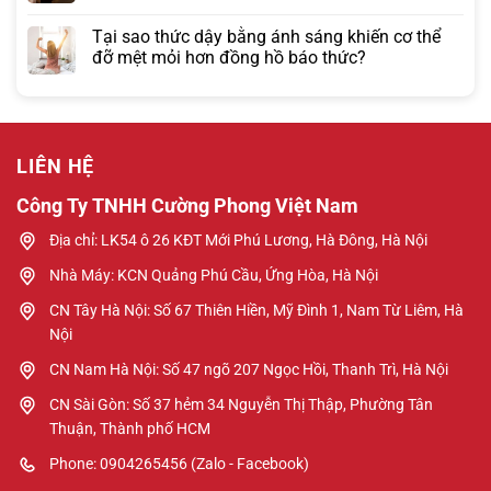
Tại sao thức dậy bằng ánh sáng khiến cơ thể
đỡ mệt mỏi hơn đồng hồ báo thức?
LIÊN HỆ
Công Ty TNHH Cường Phong Việt Nam
Địa chỉ: LK54 ô 26 KĐT Mới Phú Lương, Hà Đông, Hà Nội
Nhà Máy: KCN Quảng Phú Cầu, Ứng Hòa, Hà Nội
CN Tây Hà Nội: Số 67 Thiên Hiền, Mỹ Đình 1, Nam Từ Liêm, Hà
Nội
CN Nam Hà Nội: Số 47 ngõ 207 Ngọc Hồi, Thanh Trì, Hà Nội
CN Sài Gòn: Số 37 hẻm 34 Nguyễn Thị Thập, Phường Tân
Thuận, Thành phố HCM
Phone: 0904265456 (Zalo - Facebook)