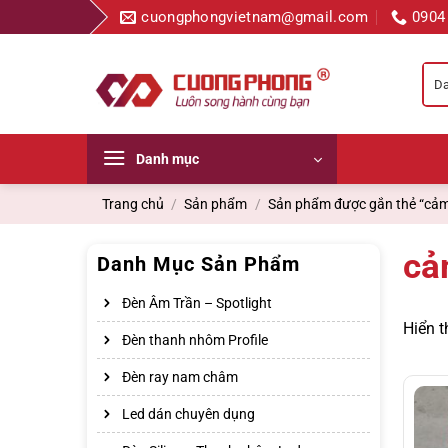
Bỏ
cuongphongvietnam@gmail.com
0904
qua
nội
dung
Danh mục
Trang chủ
/
Sản phẩm
/
Sản phẩm được gắn thẻ “cảm 
cả
Danh Mục Sản Phẩm
Đèn Âm Trần – Spotlight
Hiển t
Đèn thanh nhôm Profile
Đèn ray nam châm
Led dán chuyên dụng