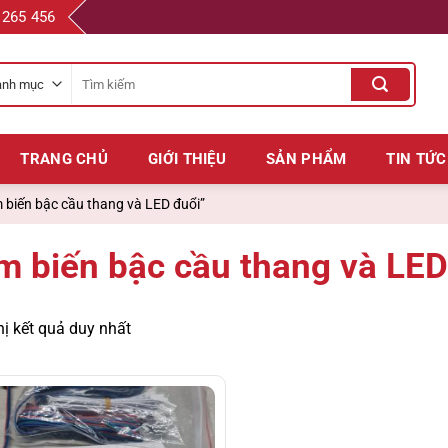
 265 456
Tìm
kiếm
cho:
TRANG CHỦ
GIỚI THIỆU
SẢN PHẨM
TIN TỨC
biến bậc cầu thang và LED đuổi”
m biến bậc cầu thang và LED
hị kết quả duy nhất