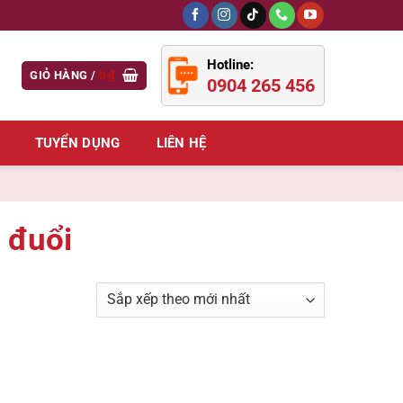
Hotline:
GIỎ HÀNG /
0
₫
0904 265 456
TUYỂN DỤNG
LIÊN HỆ
 đuổi