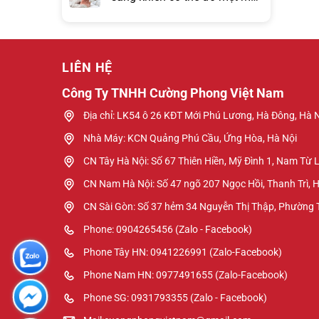
hơn đồng hồ báo thức?
LIÊN HỆ
Công Ty TNHH Cường Phong Việt Nam
Địa chỉ: LK54 ô 26 KĐT Mới Phú Lương, Hà Đông, Hà 
Nhà Máy: KCN Quảng Phú Cầu, Ứng Hòa, Hà Nội
CN Tây Hà Nội: Số 67 Thiên Hiền, Mỹ Đình 1, Nam Từ 
CN Nam Hà Nội: Số 47 ngõ 207 Ngọc Hồi, Thanh Trì, 
CN Sài Gòn: Số 37 hẻm 34 Nguyễn Thị Thập, Phường
Phone: 0904265456 (Zalo - Facebook)
Phone Tây HN: 0941226991 (Zalo-Facebook)
Phone Nam HN: 0977491655 (Zalo-Facebook)
Phone SG: 0931793355 (Zalo - Facebook)