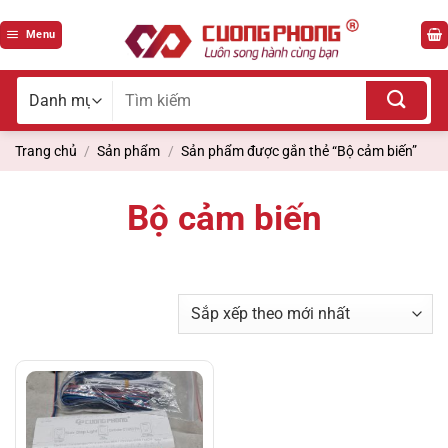
Bỏ
qua
Menu
nội
dung
Tìm
kiếm
cho:
Trang chủ
/
Sản phẩm
/
Sản phẩm được gắn thẻ “Bộ cảm biến”
Bộ cảm biến