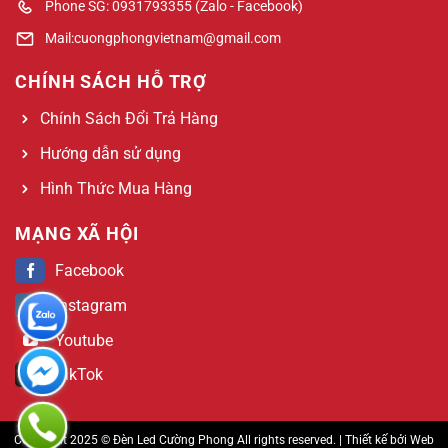
Phone SG: 0931793355 (Zalo - Facebook)
Mail:cuongphongvietnam@gmail.com
CHÍNH SÁCH HỖ TRỢ
Chính Sách Đổi Trả Hàng
Hướng dẫn sử dụng
Hình Thức Mua Hàng
MẠNG XÃ HỘI
Facebook
Instagram
Youtube
TikTok
Copyright 2025 © Đèn Led Cường Phong All rights reserved. | Thiết kế bởi
Web