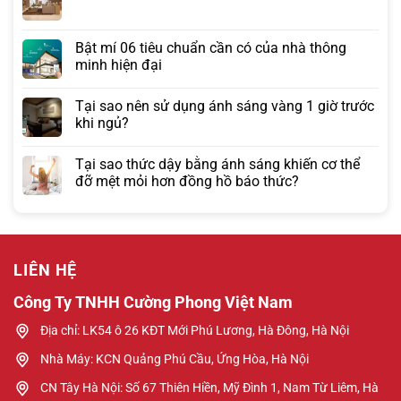
Bật mí 06 tiêu chuẩn cần có của nhà thông
minh hiện đại
Tại sao nên sử dụng ánh sáng vàng 1 giờ trước
khi ngủ?
Tại sao thức dậy bằng ánh sáng khiến cơ thể
đỡ mệt mỏi hơn đồng hồ báo thức?
LIÊN HỆ
Công Ty TNHH Cường Phong Việt Nam
Địa chỉ: LK54 ô 26 KĐT Mới Phú Lương, Hà Đông, Hà Nội
Nhà Máy: KCN Quảng Phú Cầu, Ứng Hòa, Hà Nội
CN Tây Hà Nội: Số 67 Thiên Hiền, Mỹ Đình 1, Nam Từ Liêm, Hà