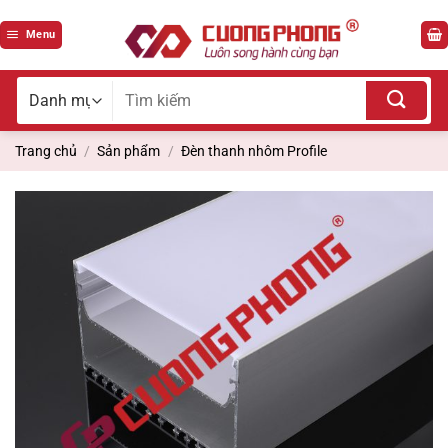
Bỏ
qua
Menu
nội
dung
Tìm
kiếm
cho:
Trang chủ
/
Sản phẩm
/
Đèn thanh nhôm Profile