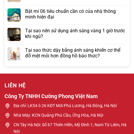
Bật mí 06 tiêu chuẩn cần có của nhà thông
minh hiện đại
Tại sao nên sử dụng ánh sáng vàng 1 giờ trước
khi ngủ?
Tại sao thức dậy bằng ánh sáng khiến cơ thể
đỡ mệt mỏi hơn đồng hồ báo thức?
LIÊN HỆ
Công Ty TNHH Cường Phong Việt Nam
Địa chỉ: LK54 ô 26 KĐT Mới Phú Lương, Hà Đông, Hà Nội
Nhà Máy: KCN Quảng Phú Cầu, Ứng Hòa, Hà Nội
CN Tây Hà Nội: Số 67 Thiên Hiền, Mỹ Đình 1, Nam Từ Liêm, Hà
Nội