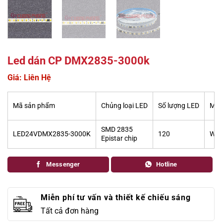
Led dán CP DMX2835-3000k
Giá: Liên Hệ
Mã sản phẩm
Chủng loại LED
Số lượng LED
Màu
SMD 2835
LED24VDMX2835-3000K
120
War
Epistar chip
Messenger
Hotline
Miễn phí tư vấn và thiết kế chiếu sáng
Tất cả đơn hàng