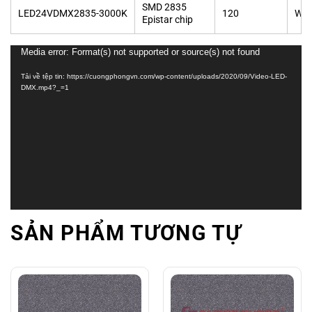
SMD 2835
LED24VDMX2835-3000K
120
War
Epistar chip
Trình
Media error: Format(s) not supported or source(s) not found
chơi
Tải về tệp tin: https://cuongphongvn.com/wp-content/uploads/2020/09/Video-LED-
Video
DMX.mp4?_=1
SẢN PHẨM TƯƠNG TỰ