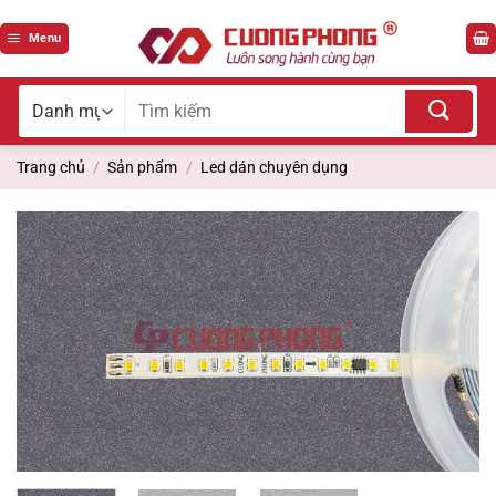
Bỏ
qua
Menu
nội
dung
Tìm
kiếm
cho:
Trang chủ
/
Sản phẩm
/
Led dán chuyên dụng